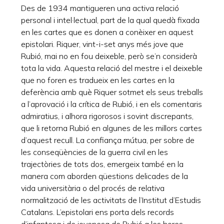
Des de 1934 mantigueren una activa relació
personal i intel·lectual, part de la qual quedà fixada
en les cartes que es donen a conèixer en aquest
epistolari. Riquer, vint-i-set anys més jove que
Rubió, mai no en fou deixeble, però se’n considerà
tota la vida. Aquesta relació del mestre i el deixeble
que no foren es tradueix en les cartes en la
deferència amb què Riquer sotmet els seus treballs
a l’aprovació i la crítica de Rubió, i en els comentaris
admiratius, i alhora rigorosos i sovint discrepants,
que li retorna Rubió en algunes de les millors cartes
d’aquest recull. La confiança mútua, per sobre de
les conseqüències de la guerra civil en les
trajectòries de tots dos, emergeix també en la
manera com aborden qüestions delicades de la
vida universitària o del procés de relativa
normalització de les activitats de l’Institut d’Estudis
Catalans. L’epistolari ens porta dels records