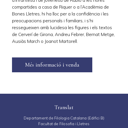
d’infantesa i de jovenesa de Rubió a les hores
compartides a casa de Riquer o a l’Acadèmia de
Bones Lletres, hi ha lloc per a la confidència i les
preocupacions personals i familiars, i s’hi
ressegueixen amb lucidesa les figures i els textos
de Cerverí de Girona, Andreu Febrer, Bernat Metge,
Ausiàs March o Joanot Martorell.
Més informació i venda
Translat
Departament de Filologia Catalana (Edifici B)
Facultat de Filosofia i Lletres