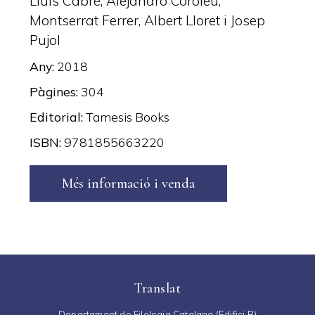
Lluís Cabré, Alejandro Coroleu,
Montserrat Ferrer, Albert Lloret i Josep
Pujol
Any
2018
Pàgines
304
Editorial
Tamesis Books
ISBN
9781855663220
Més informació i venda
Translat
Departament de Filologia Catalana (Edifici B)