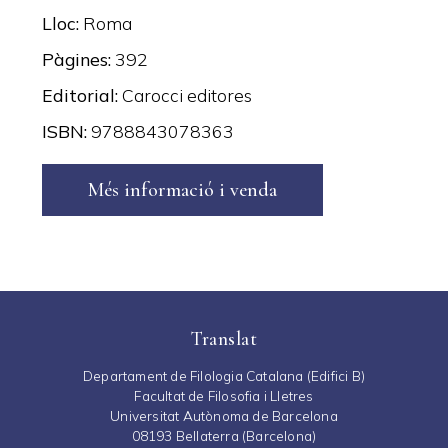
Lloc
Roma
Pàgines
392
Editorial
Carocci editores
ISBN
9788843078363
Més informació i venda
Translat
Departament de Filologia Catalana (Edifici B)
Facultat de Filosofia i Lletres
Universitat Autònoma de Barcelona
08193 Bellaterra (Barcelona)