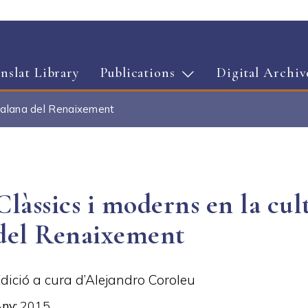
Skip to main content
nslat Library
Publications
Digital Archiv
catalana del Renaixement
Clàssics i moderns en la cul
del Renaixement
dició a cura d’Alejandro Coroleu
Any
2015