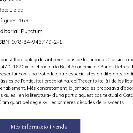
loc
Lleida
àgines
163
ditorial
Punctum
ISBN
978-84-943779-2-1
quest llibre aplega les intervencions de la Jornada «Clàssics i m
1470–1620)» celebrada a la Reial Acadèmia de Bones Lletres de
resentar com una trobada entre especialistes en diferents tradici
làssics de l’antiguitat grecollatina, del Trecento italià i de les ll
enaixement. Més concretament, la jornada es proposava d’abordar
es aules i en la literatura- d’una part d’aquest cos textual a Cata
’últim quart del segle xv i les primeres dècades del Sis-cents.
Més informació i venda