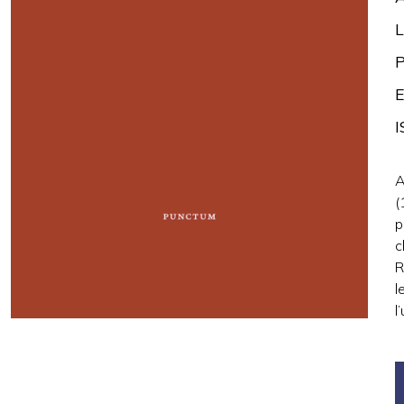
L
P
E
A
(
p
c
R
l
l