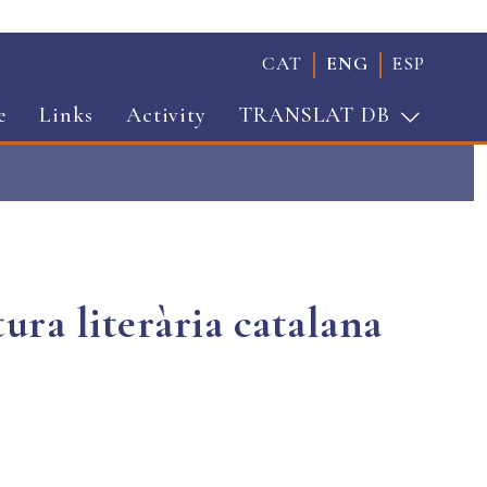
CAT
ENG
ESP
e
Links
Activity
TRANSLAT DB
tura literària catalana