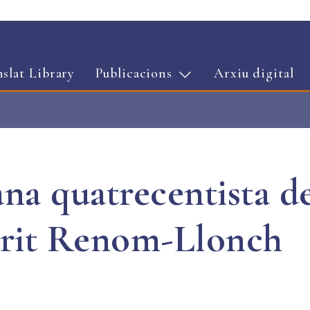
Vés al contingut
nslat Library
Publicacions
Arxiu digital
na quatrecentista de
crit Renom-Llonch